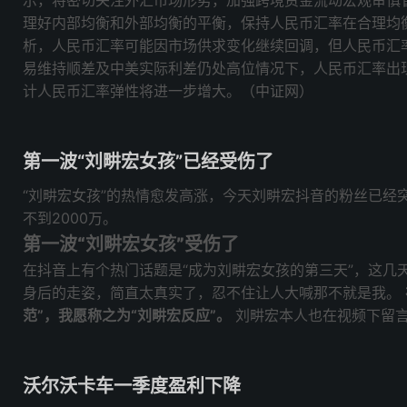
示，将密切关注外汇市场形势，加强跨境资金流动宏观审慎
理好内部均衡和外部均衡的平衡，保持人民币汇率在合理均
析，人民币汇率可能因市场供求变化继续回调，但人民币汇
易维持顺差及中美实际利差仍处高位情况下，人民币汇率出
计人民币汇率弹性将进一步增大。（中证网）
第一波“刘畊宏女孩”已经受伤了
“刘畊宏女孩”的热情愈发高涨，今天刘畊宏抖音的粉丝已经突
不到2000万。
第一波“刘畊宏女孩”受伤了
在抖音上有个热门话题是“成为刘畊宏女孩的第三天”，这几
身后的走姿，简直太真实了，忍不住让人大喊那不就是我。
范”，我愿称之为“刘畊宏反应”。
刘畊宏本人也在视频下留言
沃尔沃卡车一季度盈利下降