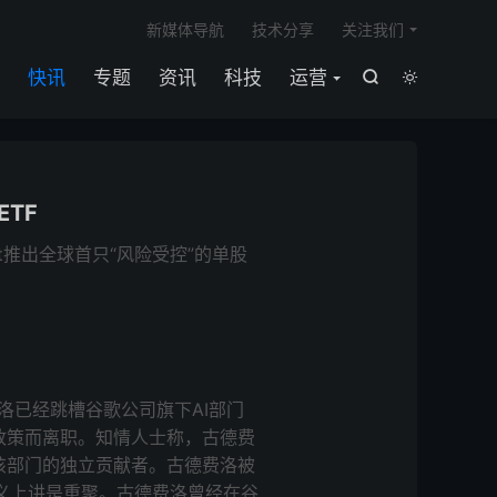

新媒体导航
技术分享
关注我们
快讯
专题
资讯
科技
运营


TF
ment推出全球首只“风险受控”的单股
洛已经跳槽谷歌公司旗下AI部门
室政策而离职。知情人士称，古德费
为该部门的独立贡献者。古德费洛被
义上讲是重聚。古德费洛曾经在谷