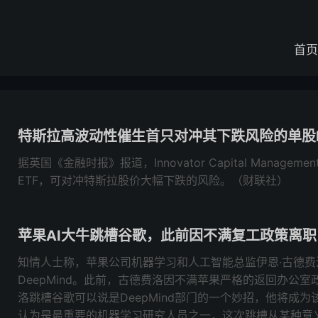
首页
特斯拉高波动性催生首只对冲其下跌风险的单股E
据英国《金融时报》报道，Innovator Capital Manage
ETF，可对冲特斯拉股价大幅下跌的风险。（财联社）
苹果AI大牛跳槽谷歌，此前因不满复工政策离职
知情人士称，苹果公司机器学习和人工智能总监伊恩·古德费
DeepMind。此前，古德费洛因不满苹果严格的返回办公
洛跳槽谷歌可以说是DeepMind部门的一个妙招，他将成
认为是最重要的机器学习研究人员之一，这次跳槽从某种意