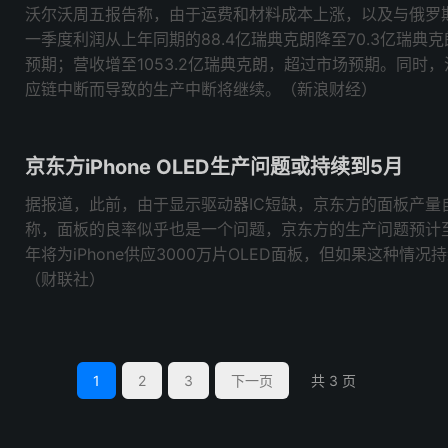
沃尔沃周五报告称，由于运费和材料成本上涨，以及与俄罗
一季度利润从上年同期的88.4亿瑞典克朗降至70.3亿瑞典克
预期；营收增至1053.2亿瑞典克朗，超过市场预期。同时
应链中断而导致的生产中断将继续。（新浪财经）
京东方iPhone OLED生产问题或持续到5月
据报道，此前，由于显示驱动器IC短缺，京东方的面板产量
称，面板的良率似乎也是一个问题，京东方的生产问题预计
年将为iPhone供应3000万片OLED面板，但如果这种情
（财联社）
1
2
3
下一页
共 3 页