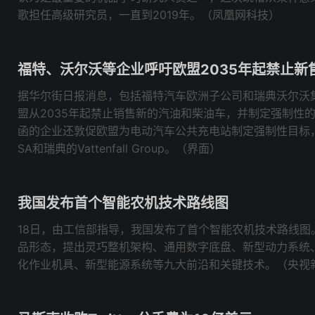
歌担任高级研究员，一直到2019年。（凤凰网科技）
福特、沃尔沃等企业呼吁欧盟2035年起禁止新
据华尔街日报消息，包括福特汽车欧洲子公司和瑞典沃尔沃
盟从2035年起禁止销售新的汽油和柴油车，并制定强制性
函的企业还敦促欧盟为电动汽车公共充电站制定强制性目标，签署
SA和瑞典的Vattenfall Group。（界面）
我国发布首个智能农机技术路线图
18日，由工信部指导，我国发布了首个智能农机技术路线图
品形态，提出灵巧整机架构、通用数字底盘、新型动力系统
化作业机具、新型能源系统等九大前沿和关键技术。（央视