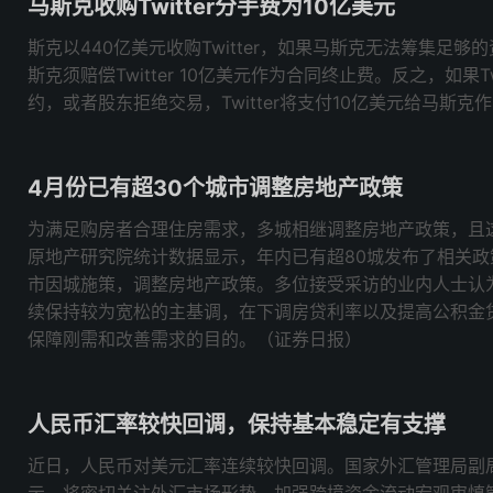
马斯克收购Twitter分手费为10亿美元
斯克以440亿美元收购Twitter，如果马斯克无法筹集足
斯克须赔偿Twitter 10亿美元作为合同终止费。反之，如果T
约，或者股东拒绝交易，Twitter将支付10亿美元给马斯
4月份已有超30个城市调整房地产政策
为满足购房者合理住房需求，多城相继调整房地产政策，且
原地产研究院统计数据显示，年内已有超80城发布了相关政
市因城施策，调整房地产政策。多位接受采访的业内人士认
续保持较为宽松的主基调，在下调房贷利率以及提高公积金
保障刚需和改善需求的目的。（证券日报）
人民币汇率较快回调，保持基本稳定有支撑
近日，人民币对美元汇率连续较快回调。国家外汇管理局副