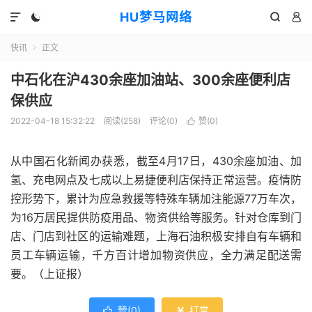
HU梦马网络




快讯
正文

中石化在沪430余座加油站、300余座便利店
保供应
2022-04-18 15:32:22
阅读(258)
评论(0)
赞(
0
)

从中国石化新闻办获悉，截至4月17日，430余座加油、加
氢、充电网点及七成以上易捷便利店保持正常运营。疫情防
控形势下，累计为应急救援等特殊车辆加注能源77万车次，
为16万居民提供防疫用品、物资供给等服务。针对仓库到门
店、门店到社区的运输难题，上海石油积极安排自有车辆和
员工车辆运输，千方百计增加物资供应，全力满足配送需
要。（上证报）
赞(
0
)
打赏

