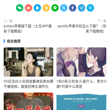









上一篇
下一篇
potato苹果版下载（土豆APP最
spotify苹果手机怎么下载？（完
新下载教程）
美下载教程）
相关推荐
00后当红小花胡连馨被前男友曝
1和0表示的含义是什么，男生0
不雅视频，疑是封神主演所为
跟1代表什么意思