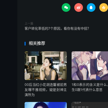




上一篇
客户转化率低的7个原因，看你有没有中招？
相关推荐
00后当红小花胡连馨被前男
1和0表示的含义是什么
友曝不雅视频，疑是封神主
生0跟1代表什么意思
演所为