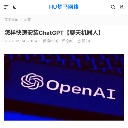
HU梦马网络




技术分享
正文

怎样快速安装ChatGPT【聊天机器人】
2023-02-04 17:16:49
阅读(391)
评论(0)
赞(
0
)
