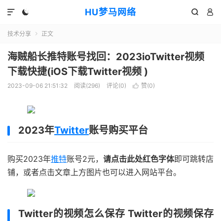
HU梦马网络




技术分享
正文

海贼船长推特账号找回：2023ioTwitter视频
下载快捷(iOS下载Twitter视频 )
2023-09-06 21:51:32
阅读(296)
评论(0)
赞(
0
)

2023年
Twitter
账号购买平台
购买2023年
推特
账号2元，
请点击此处红色字体
即可跳转店
铺，或者点击文章上方图片也可以进入网站平台。
Twitter的视频怎么保存 Twitter的视频保存