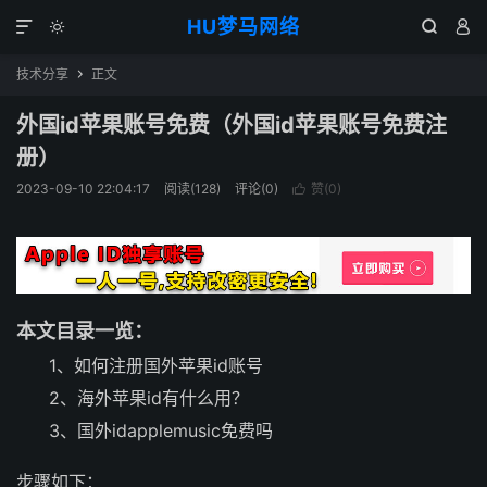
HU梦马网络




技术分享
正文

外国id苹果账号免费（外国id苹果账号免费注
册）
2023-09-10 22:04:17
阅读(128)
评论(0)
赞(
0
)

本文目录一览：
1、如何注册国外苹果id账号
2、海外苹果id有什么用？
3、国外idapplemusic免费吗
步骤如下：