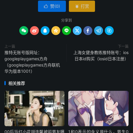
赞(
0
)
打赏


分享到









上一篇
下一篇
推特无账号版网址：
上海女健身教练推特账号：ios
googleplaygames方舟
日本id购买（iosid日本注册）
（googleplaygames方舟联机
华为版本1001）
相关推荐
00后当红小花胡连馨被前男友曝
1和0表示的含义是什么，男生0