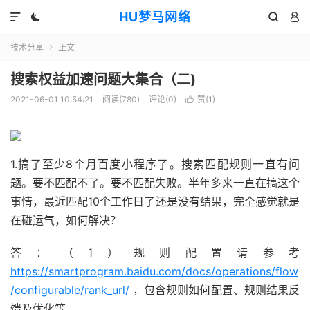
HU梦马网络




技术分享
正文

搜索权益加速问题大集合（二)
2021-06-01 10:54:21
阅读(780)
评论(0)
赞(
1
)

1.搞了至少8个月百度小程序了。搜索匹配规则一直有问
题。要不匹配不了。要不匹配失败。半年多来一直在搞这个
事情，最近匹配10个工作日了还是没有结果，完全感觉就是
在碰运气，如何解决？
答：（1）规则配置请参考
https://smartprogram.baidu.com/docs/operations/flow
/configurable/rank_url/
，包含规则如何配置、规则结果反
馈及优化等。