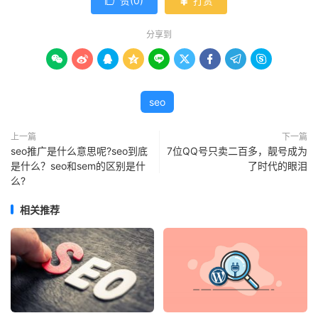
赞(
0
)
打赏


分享到









seo
上一篇
下一篇
seo推广是什么意思呢?seo到底
7位QQ号只卖二百多，靓号成为
是什么？seo和sem的区别是什
了时代的眼泪
么?
相关推荐