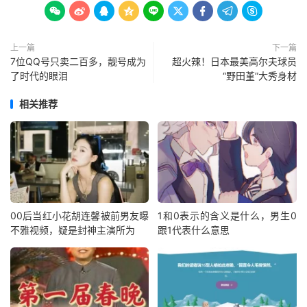









上一篇
下一篇
7位QQ号只卖二百多，靓号成为
超火辣！日本最美高尔夫球员
了时代的眼泪
“野田堇”大秀身材
相关推荐
00后当红小花胡连馨被前男友曝
1和0表示的含义是什么，男生0
不雅视频，疑是封神主演所为
跟1代表什么意思