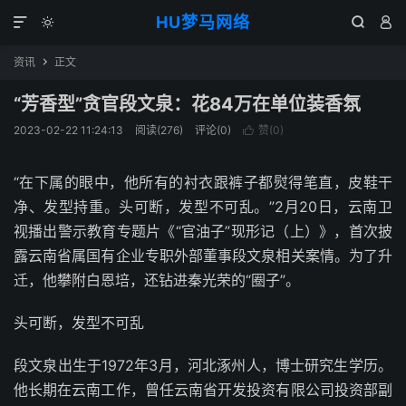
HU梦马网络




资讯
正文

“芳香型”贪官段文泉：花84万在单位装香氛
2023-02-22 11:24:13
阅读(276)
评论(0)
赞(
0
)

“在下属的眼中，他所有的衬衣跟裤子都熨得笔直，皮鞋干
净、发型持重。头可断，发型不可乱。”2月20日，云南卫
视播出警示教育专题片《“官油子”现形记（上）》，首次披
露云南省属国有企业专职外部董事段文泉相关案情。为了升
迁，他攀附白恩培，还钻进秦光荣的“圈子”。
头可断，发型不可乱
段文泉出生于1972年3月，河北涿州人，博士研究生学历。
他长期在云南工作，曾任云南省开发投资有限公司投资部副