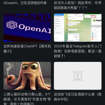
iiiZoeykh，泛生活领域创作者
状况令人担忧！网友呼吁：尽早
接回旅美大熊猫“丫丫”！
怎样快速安装ChatGPT【聊天机
2023年最全Telegram新手入门
器人】
指南！玩转电报营销，看这一篇
就够了！
三颗心脏的动物(3颗心脏，9个
这纷纷飞花已坠落是什么歌（歌
脑袋，沦为美食的“外星生物”章
曲水中花）
鱼：我祖上也阔绰过)