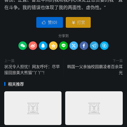
在斗争。我的错误也体现了我的两面性、虚伪性。”
赞(
0
)
打赏


分享到









上一篇
下一篇
状况令人担忧！网友呼吁：尽早
韩国一父亲抽校园霸凌者百余耳
接回旅美大熊猫“丫丫”！
光
相关推荐