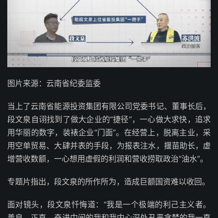
图片来源：云南省纪委监委
当上了云南省能源投资集团有限公司党委书记、董事长后，
段文泉自诩找到了做大企业的“捷径”，一心做大求快，追求
用华丽的数字，装裱企业“门面”。在经营上，脱离主业，采
用空单贸易、大肆并表的手段，为报表注水，揠苗助长，虚
增营收数额，一心想用虚假的利润和营收捞取政治“油水”。
专题片指出，段文泉的所作所为，造成巨额国资难以收回。
面对镜头，段文泉忏悔道：“我是一个极端的利己主义者。
善良、正直、奋进中间的我和我内心深处丑恶贪婪的我一直