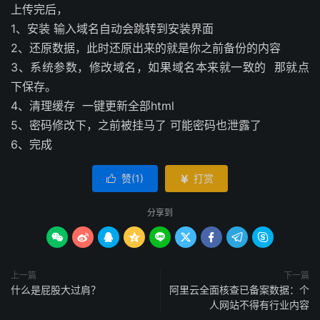
上传完后，
1、安装 输入域名自动会跳转到安装界面
2、还原数据，此时还原出来的就是你之前备份的内容
3、系统参数，修改域名，如果域名本来就一致的 那就点
下保存。
4、清理缓存 一键更新全部html
5、密码修改下，之前被挂马了 可能密码也泄露了
6、完成
赞(
1
)
打赏


分享到









上一篇
下一篇
什么是屁股大过肩？
阿里云全面核查已备案数据：个
人网站不得有行业内容