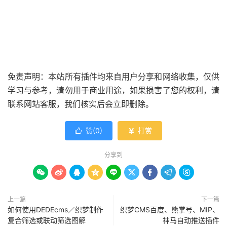
免责声明：本站所有插件均来自用户分享和网络收集，仅供
学习与参考，请勿用于商业用途，如果损害了您的权利，请
联系网站客服，我们核实后会立即删除。
赞(
0
)
打赏


分享到









上一篇
下一篇
如何使用DEDEcms／织梦制作
织梦CMS百度、熊掌号、MIP、
复合筛选或联动筛选图解
神马自动推送插件