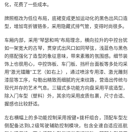
化，花费了一些成本。
牌照框改为低位布局，底裙变成更加运动化的黑色出风口造
型，增加弯折镀铬条，采用隐藏式排气管，变得时尚很多。
车厢内部，采用“琴瑟和鸣”布局理念，横向拉升的中控台犹
如一架宽大的古琴，贯穿式出风口如同琴弦，浅蓝色与黑色
的搭配强化了造型的象征意味，带来素雅的氛围感。细节装
饰上也很用心，中控饰板、车门板、挡杆台面板等多处均采
用“激光镭雕”工艺（如右上），通过喷涂专用漆、激光雕刻
漆层等工序，勾勒出精致而细腻的光束纹路，营造出传统与
现代并存的艺术气息。三辐式多功能方向盘采用平底造型，
除入门车型（塑料）外，其余均采用皮质包裹，尺寸合适、
握感也比较舒适。
左右横幅上的多功能控制采用按键+拨杆组合，顶配车型左
侧配备达到L2级驾驶辅助控制模块，包含全速自适应巡航