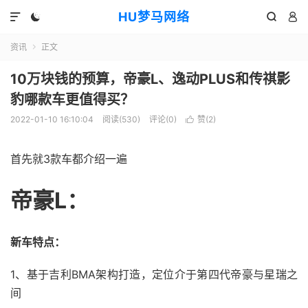
HU梦马网络




资讯
正文

10万块钱的预算，帝豪L、逸动PLUS和传祺影
豹哪款车更值得买？
2022-01-10 16:10:04
阅读(530)
评论(0)
赞(
2
)

首先就3款车都介绍一遍
帝豪L：
新车特点：
1、基于吉利BMA架构打造，定位介于第四代帝豪与星瑞之
间