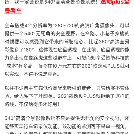
逸动plus全
备，我一定会说是540°高清全景影像系统！
景看车
全车搭载4个分辨率为1280*720的高清广角摄像头，可以
提供一个540°无死角的安全视野，在窄路、小巷子穿梭的
时候便可以感受到它带来的驾驶信心。比起360°高清全景
影像多了180°，这体现在底盘透视！在此前，底盘透视的能
力多出现在像路虎这些越野车上，可想而知享受智能科技的
“成本”有多高，而今在10万元左右的2021款逸动PLUS就可
以实现，不得不说是真香。
以往不少自主车靠低价高配来吸引消费者，只管给够不管体
验，给人留下了坏印象。2021款逸动PLUS就拒绝了这样的
路线，不仅给得多还好用！
540°高清全景影像系统不只是提供无死角的安全视野，还
能够实现行车记录仪功能。该功能的监测可不是单一视角，