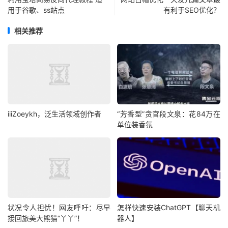
用于谷歌、ss站点
有利于SEO优化？
相关推荐
iiiZoeykh，泛生活领域创作者
“芳香型”贪官段文泉：花84万在
单位装香氛
状况令人担忧！网友呼吁：尽早
怎样快速安装ChatGPT【聊天机
接回旅美大熊猫“丫丫”！
器人】