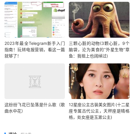
2023年最全Telegram新手入门
三颗心脏的动物(3颗心脏，9个
指南！玩转电报营销，看这一篇
脑袋，沦为美食的“外星生物”章
就够了！
鱼：我祖上也阔绰过)
这纷纷飞花已坠落是什么歌（歌
12星座公主古装美女图片(十二星
曲水中花）
座专属古代公主，天秤座是晴格
格，处女座是玉漱公主)