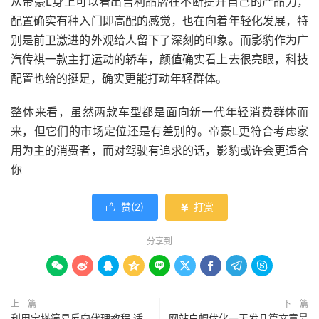
从帝豪L身上可以看出吉利品牌在不断提升自己的产品力，
配置确实有种入门即高配的感觉，也在向着年轻化发展，特
别是前卫激进的外观给人留下了深刻的印象。而影豹作为广
汽传祺一款主打运动的轿车，颜值确实看上去很亮眼，科技
配置也给的挺足，确实更能打动年轻群体。
整体来看，虽然两款车型都是面向新一代年轻消费群体而
来，但它们的市场定位还是有差别的。帝豪L更符合考虑家
用为主的消费者，而对驾驶有追求的话，影豹或许会更适合
你
赞(
2
)
打赏


分享到









上一篇
下一篇
利用宝塔简易反向代理教程 适
网站白帽优化一天发几篇文章最