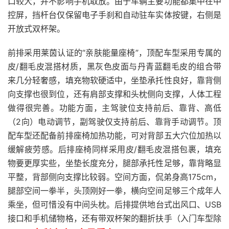
口较大，并不影响手机取放。由于车辆主要功能都集中在中
控屏，挡杆台仅保留电子手刹和自动驻车实体按键，右侧是
开放式双杯架。
前排采用莱茵认证的“亲肤能量座椅”，顶配车型采用专属的
皮/翻毛皮混搭材质，黑灰色皮面与丹青蓝翻毛皮的组合带
来几分轻奢感，填充物软硬适中，坐垫承托性良好，靠背侧
向支撑也很到位，还有肩部支撑和头枕侧向支撑，人体工程
做得很完善。功能方面，主驾驶位支持前后、靠背、高低
（2向）电动调节，副驾驶仅支持前后、靠背手动调节。顶
配车型还配备前排座椅加热功能，可对背部五大穴位加热以
缓解疲劳感。后排座椅同样采用皮/翻毛皮混搭包裹，填充
物要更厚实些，坐垫长度充分，腿部承托性足够，靠背略显
平整，背部侧向支撑比较弱。空间方面，侃弟身高175cm，
腿部空间一拳半，头顶刚好一拳，横向空间足够三个成年人
乘坐，但可惜没有中间头枕。后排提供地台式出风口、USB
接口和手机储物格，还有带双杯架的翻折扶手（入门车型除