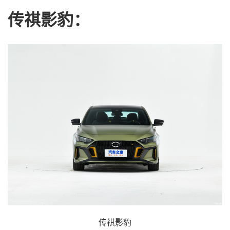
传祺影豹：
传祺影豹