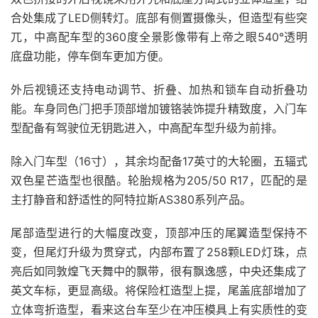
合处集成了LED侧转灯。底部有侧置摄像头，但造型有些突
兀，中高配车型的360度全景影像带有上帝之眼540°透明
底盘功能，停车倒车更加方便。
外后视镜还支持电动调节、折叠、加热和锁车自动折叠功
能。车身同色门把手顶部增加镀铬装饰提升精致度，入门车
型配备有驾驶位无钥匙进入，中高配车型升级为前排。
除入门车型（16寸），其余均配备17英寸的大轮圈，五辐式
双色星芒造型也很酷。轮胎规格为205/50 R17，匹配的是
主打静音和舒适性的阿特拉斯AS380系列产品。
尾部造型进行的大幅度改变，顶部冲压的尾翼造型保持不
变，但尾灯升级为贯穿式，内部布置了258颗LED灯珠，点
亮后如同敦煌飞天舞中的飘带，很有飘逸感，中央还集成了
英文车标，更显高级。将保险杠造型上提，尾盖底部增加了
立体弯折造型，看来这台车至少在冲压模具上有实质性的变