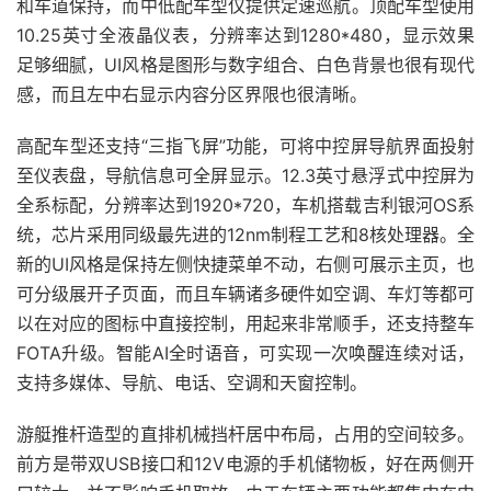
和车道保持，而中低配车型仅提供定速巡航。顶配车型使用
10.25英寸全液晶仪表，分辨率达到1280*480，显示效果
足够细腻，UI风格是图形与数字组合、白色背景也很有现代
感，而且左中右显示内容分区界限也很清晰。
高配车型还支持“三指飞屏”功能，可将中控屏导航界面投射
至仪表盘，导航信息可全屏显示。12.3英寸悬浮式中控屏为
全系标配，分辨率达到1920*720，车机搭载吉利银河OS系
统，芯片采用同级最先进的12nm制程工艺和8核处理器。全
新的UI风格是保持左侧快捷菜单不动，右侧可展示主页，也
可分级展开子页面，而且车辆诸多硬件如空调、车灯等都可
以在对应的图标中直接控制，用起来非常顺手，还支持整车
FOTA升级。智能AI全时语音，可实现一次唤醒连续对话，
支持多媒体、导航、电话、空调和天窗控制。
游艇推杆造型的直排机械挡杆居中布局，占用的空间较多。
前方是带双USB接口和12V电源的手机储物板，好在两侧开