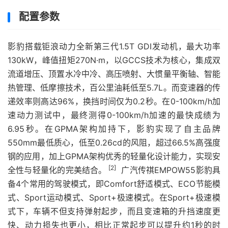
配置参数
影豹搭载钜浪动力全新第三代1.5T GDI发动机，最大功率
130kW，峰值扭矩270N·m，以GCCS技术为核心，集成双
流道增压、顶置水冷中冷、高压喷射、大惯量平衡轴、智能
热管理、低摩擦技术，百公里油耗低至5.7L。而变速器的传
递效率则高达96%，换挡时间仅为0.2秒。在0-100km/h加
速动力测试中，最终测得0-100km/h加速的最快成绩为
6.95秒。在GPMA架构加持下，影豹实现了自主品牌
550mm最低质心，低至0.26cd的风阻，超过66.5%高强度
钢的应用，加上GPMA架构优秀的轻量化设计能力，实现安
[2]
全性与轻量化的完美结合。
广汽传祺EMPOW55影豹具
备4个常用的驾驶模式，即Comfort舒适模式、ECO节能模
式、Sport运动模式、Sport+极速模式。在Sport+极速模
式下，车辆不但支持弹射起步，而且变速箱的升挡速度更
快、动力损失也更小，相比正常起步可以提升约1秒的时