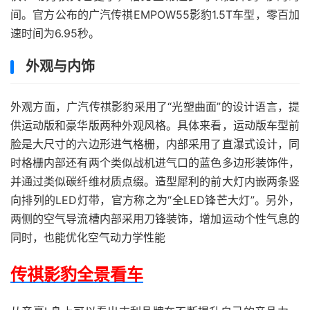
间。官方公布的广汽传祺EMPOW55影豹1.5T车型，零百加
速时间为6.95秒。
外观与内饰
外观方面，广汽传祺影豹采用了“光塑曲面”的设计语言，提
供运动版和豪华版两种外观风格。具体来看，运动版车型前
脸是大尺寸的六边形进气格栅，内部采用了直瀑式设计，同
时格栅内部还有两个类似战机进气口的蓝色多边形装饰件，
并通过类似碳纤维材质点缀。造型犀利的前大灯内嵌两条竖
向排列的LED灯带，官方称之为“全LED锋芒大灯”。另外，
两侧的空气导流槽内部采用刀锋装饰，增加运动个性气息的
同时，也能优化空气动力学性能
传祺影豹全景看车